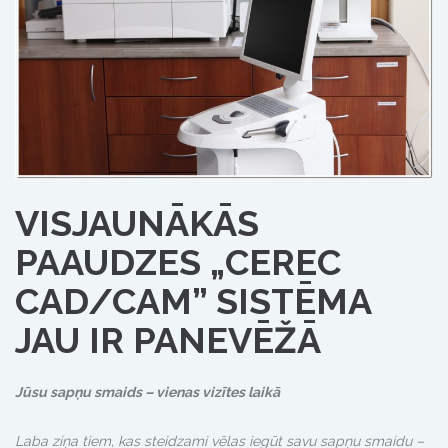
VISJAUNĀKĀS
PAAUDZES „CEREC
CAD/CAM” SISTĒMA
JAU IR PANEVĒŽĀ
Jūsu sapņu smaids – vienas vizītes laikā
Laba ziņa tiem, kas steidzami vēlas iegūt savu sapņu smaidu –