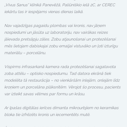
„Vivus Sanus” klīnikā Panevēžā, Paliūniškio ielā 2C, ar CEREC
iekārtu tas ir iespējams vienas dienas laikā.
Nav vajadzīgas pagaidu plombas vai kronis, nav jāņem
nospiedumi un jāsūta uz laboratoriju, nav vairākas reizes
jāievada pretsāpju zāles. Zobu atjaunošanai un protezēšanai
mēs lietojam dabiskajai zobu emaljai vistuvāko un ļoti izturīgu
materiālu – porcelānu.
Vispirms infrasarkanā kamera rada protezēšanai sagatavota
zoba attēlu – optisko nospiedumu. Tad datora ekrānā tiek
modelēta tā restaurācija – no vienkāršām inlejām, onlejām līdz
kroņiem un porcelāna plāksnītēm. Vērojot šo procesu, pacients
var izteikt savas vēlmes par formu un krāsu.
Ar īpašas digitālas ierīces dimanta mikrourbjiem no keramikas
bloka tie izfrēzēts kronis un iecementēts mutē.