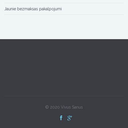
Jaunie bezmaksas pakalpojumi
© 2020 Vivus Sanus