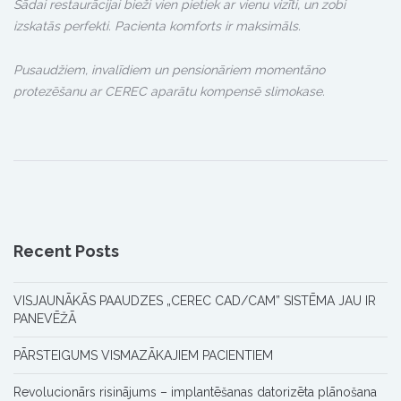
Šādai restaurācijai bieži vien pietiek ar vienu vizīti, un zobi
izskatās perfekti. Pacienta komforts ir maksimāls.
Pusaudžiem, invalīdiem un pensionāriem momentāno
protezēšanu ar CEREC aparātu kompensē slimokase.
Recent Posts
VISJAUNĀKĀS PAAUDZES „CEREC CAD/CAM” SISTĒMA JAU IR
PANEVĒŽĀ
PĀRSTEIGUMS VISMAZĀKAJIEM PACIENTIEM
Revolucionārs risinājums – implantēšanas datorizēta plānošana