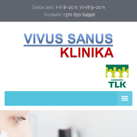
Darba laiks:
I–V 8–20 h; VI-VII 9–20 h
Kontakts:
+370 650 64996