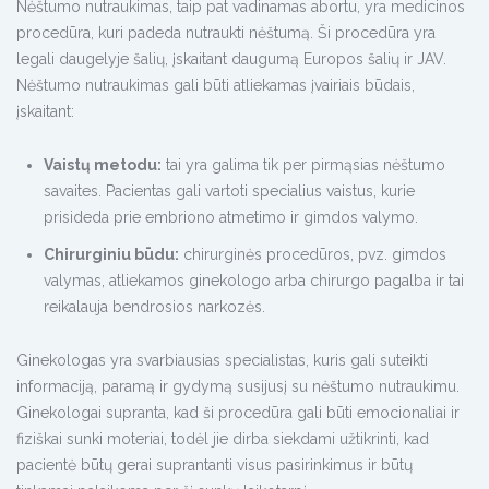
Nėštumo nutraukimas, taip pat vadinamas abortu, yra medicinos
procedūra, kuri padeda nutraukti nėštumą. Ši procedūra yra
legali daugelyje šalių, įskaitant daugumą Europos šalių ir JAV.
Nėštumo nutraukimas gali būti atliekamas įvairiais būdais,
įskaitant:
Vaistų metodu:
tai yra galima tik per pirmąsias nėštumo
savaites. Pacientas gali vartoti specialius vaistus, kurie
prisideda prie embriono atmetimo ir gimdos valymo.
Chirurginiu būdu:
chirurginės procedūros, pvz. gimdos
valymas, atliekamos ginekologo arba chirurgo pagalba ir tai
reikalauja bendrosios narkozės.
Ginekologas yra svarbiausias specialistas, kuris gali suteikti
informaciją, paramą ir gydymą susijusį su nėštumo nutraukimu.
Ginekologai supranta, kad ši procedūra gali būti emocionaliai ir
fiziškai sunki moteriai, todėl jie dirba siekdami užtikrinti, kad
pacientė būtų gerai suprantanti visus pasirinkimus ir būtų