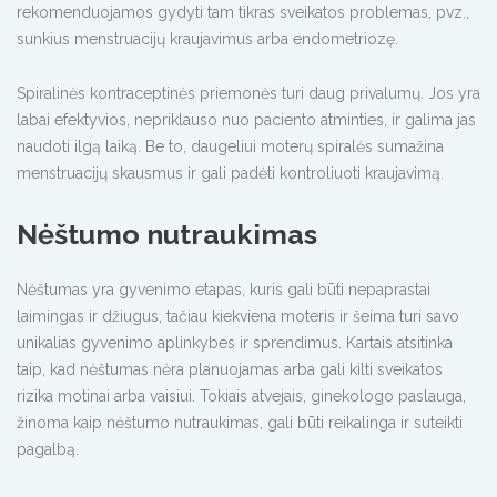
rekomenduojamos gydyti tam tikras sveikatos problemas, pvz.,
sunkius menstruacijų kraujavimus arba endometriozę.
Spiralinės kontraceptinės priemonės turi daug privalumų. Jos yra
labai efektyvios, nepriklauso nuo paciento atminties, ir galima jas
naudoti ilgą laiką. Be to, daugeliui moterų spiralės sumažina
menstruacijų skausmus ir gali padėti kontroliuoti kraujavimą.
Nėštumo nutraukimas
Nėštumas yra gyvenimo etapas, kuris gali būti nepaprastai
laimingas ir džiugus, tačiau kiekviena moteris ir šeima turi savo
unikalias gyvenimo aplinkybes ir sprendimus. Kartais atsitinka
taip, kad nėštumas nėra planuojamas arba gali kilti sveikatos
rizika motinai arba vaisiui. Tokiais atvejais, ginekologo paslauga,
žinoma kaip nėštumo nutraukimas, gali būti reikalinga ir suteikti
pagalbą.