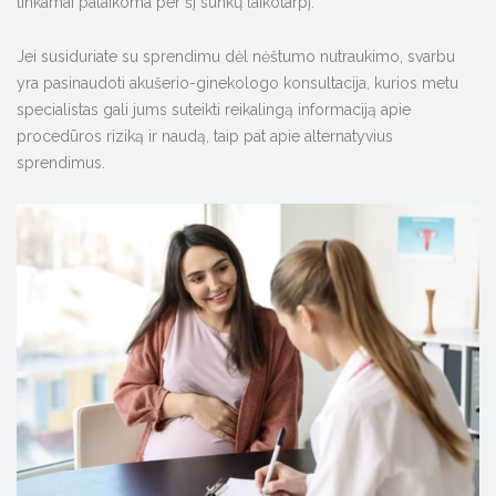
tinkamai palaikoma per šį sunkų laikotarpį.
Jei susiduriate su sprendimu dėl nėštumo nutraukimo, svarbu
yra pasinaudoti akušerio-ginekologo konsultacija, kurios metu
specialistas gali jums suteikti reikalingą informaciją apie
procedūros riziką ir naudą, taip pat apie alternatyvius
sprendimus.