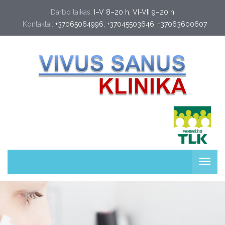
Darbo laikas:
I–V 8–20 h; VI-VII 9–20 h
Kontaktai:
+37065064996
, 
+37045503646
, 
+37063600607