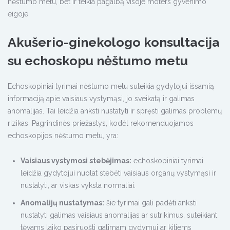
nėštumo metu, bet ir teikia pagalbą visoje moters gyvenimo
eigoje.
Akušerio-ginekologo konsultacija
su echoskopu nėštumo metu
Echoskopiniai tyrimai nėštumo metu suteikia gydytojui išsamią
informaciją apie vaisiaus vystymąsi, jo sveikatą ir galimas
anomalijas. Tai leidžia anksti nustatyti ir spręsti galimas problemų
rizikas. Pagrindinės priežastys, kodėl rekomenduojamos
echoskopijos nėštumo metu, yra:
Vaisiaus vystymosi stebėjimas:
echoskopiniai tyrimai
leidžia gydytojui nuolat stebėti vaisiaus organų vystymąsi ir
nustatyti, ar viskas vyksta normaliai.
Anomalijų nustatymas:
šie tyrimai gali padėti anksti
nustatyti galimas vaisiaus anomalijas ar sutrikimus, suteikiant
tėvams laiko pasiruošti galimam gydymui ar kitiems