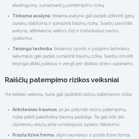
elastingumą, sumažinant jų pertempimo riziką.
Tinkama avalynė
: tinkama avalynė gali padėti užtikrinti gerą
sąnarių stabilumą ir sumažinti traumų riziką. Svarbu pasirinkti
avalynę, atitinkančią veiklos rūšį ir individualius pėdos
ypatumus.
Teisinga technika
: tinkamos sporto ir judėjimo technikos
laikymasis gali padėti sumažinti traumų riziką. Svarbu išmokti
teisingai atlikti judesius ir vengti per didelio streso sąnariams.
Raiščių patempimo rizikos veiksniai
Yra keletas veiksnių, kurie gali padidinti raiščių patempimo riziką:
Ankstesnės traumos
: jei jau patyrėte raiščių patempimą,
rizika patirti pakartotinę traumą padidėja. Tai gali būti dėl
silpnesnių raiščių arba sumažėjusio sąnario stabilumo.
Prasta fizinė forma
: silpni raumenys ir prasta fizinė forma