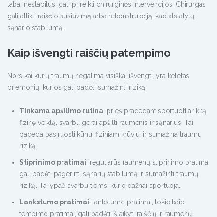
labai nestabilus, gali prireikti chirurginės intervencijos. Chirurgas
gali atlikti raiščio susiuvimą arba rekonstrukciją, kad atstatytų
sąnario stabilumą.
Kaip išvengti raiščių patempimo
Nors kai kurių traumų negalima visiškai išvengti, yra keletas
priemonių, kurios gali padėti sumažinti riziką:
Tinkama apšilimo rutina
: prieš pradedant sportuoti ar kitą
fizinę veiklą, svarbu gerai apšilti raumenis ir sąnarius. Tai
padeda pasiruošti kūnui fiziniam krūviui ir sumažina traumų
riziką.
Stiprinimo pratimai
: reguliarūs raumenų stiprinimo pratimai
gali padėti pagerinti sąnarių stabilumą ir sumažinti traumų
riziką. Tai ypač svarbu tiems, kurie dažnai sportuoja.
Lankstumo pratimai
: lankstumo pratimai, tokie kaip
tempimo pratimai, gali padėti išlaikyti raiščių ir raumenų