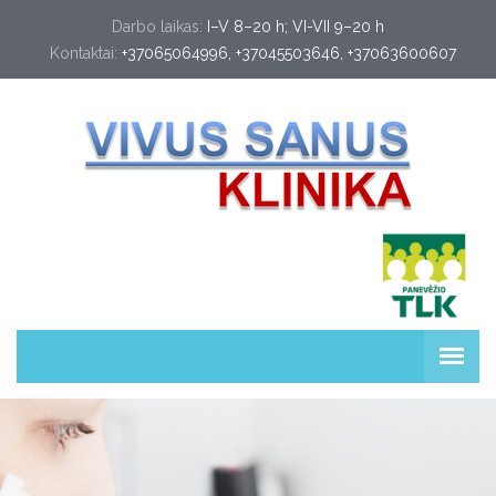
Darbo laikas:
I–V 8–20 h; VI-VII 9–20 h
Kontaktai:
+37065064996
, 
+37045503646
, 
+37063600607