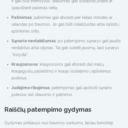
ir gali būti intensyvus. Skausmas gali sustiprėti judant ar
spaudžiant pažeistą vietą.
Patinimas
: patinimas gali atsirasti per kelias minutes ar
valandas po traumos. Jis gali būti lokalizuotas arba išplisti į
aplinkines sritis.
Sąnario nestabilumas
: po patempimo sąnarys gali jaustis
nestabilus arba silpnas. Tai gali sukelti jausmą, kad sąnarys
“išslysta”.
Kraujosruvos
: kraujosruvos gali atsirasti dėl mažų
kraujagyslių pažeidimo ir kraujo išsiliejimo į aplinkinius
audinius.
Judėjimo ribojimas
: patempimas gali apriboti sąnario
judesius dėl skausmo ir patinimo.
Raiščių patempimo gydymas
Gydymas priklauso nuo traumos sunkumo, tačiau bendrieji