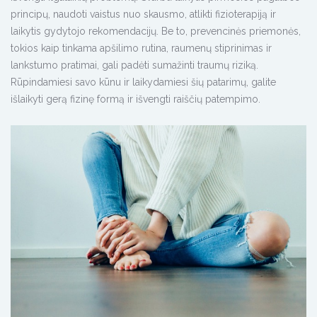
principų, naudoti vaistus nuo skausmo, atlikti fizioterapiją ir
laikytis gydytojo rekomendacijų. Be to, prevencinės priemonės,
tokios kaip tinkama apšilimo rutina, raumenų stiprinimas ir
lankstumo pratimai, gali padėti sumažinti traumų riziką.
Rūpindamiesi savo kūnu ir laikydamiesi šių patarimų, galite
išlaikyti gerą fizinę formą ir išvengti raiščių patempimo.