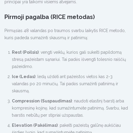
principai yra taikomi visiems atvejams.
Pirmoji pagalba (RICE metodas)
Pirmąsias 48 valandas po traumos svarbu laikytis RICE metodo,
kuris padeda sumažinti skausmą ir patinimą:
Rest (Poilsis)
: vengti veiklų, kurios gali sukelti papildomą
stresą pažeistam sąnariui. Tai padės išvengti tolesnio raiščių
pažeidimo.
Ice (Ledas)
: ledą uždėti ant pažeistos vietos kas 2-3
valandas po 20 minučių. Tai padės sumažinti patinimą ir
skausmą.
Compression (Suspaudimas)
: naudoti elastinį tvarstį arba
kompresinę kojinę, kad sumažintumėte patinimą. Svarbu, kad
tvarstis nebūtų per stipriai užspaustas.
Elevation (Pakėlimas)
: pakelti pažeistą galūnę aukščiau
širdies lygio, kad sumažintumėte patinimą.