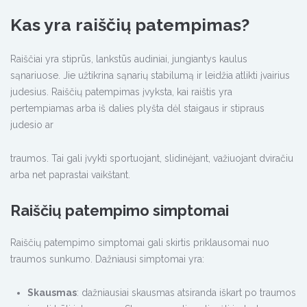
Kas yra raiščių patempimas?
Raiščiai yra stiprūs, lankstūs audiniai, jungiantys kaulus
sąnariuose. Jie užtikrina sąnarių stabilumą ir leidžia atlikti įvairius
judesius. Raiščių patempimas įvyksta, kai raištis yra
pertempiamas arba iš dalies plyšta dėl staigaus ir stipraus
judesio ar
traumos. Tai gali įvykti sportuojant, slidinėjant, važiuojant dviračiu
arba net paprastai vaikštant.
Raiščių patempimo simptomai
Raiščių patempimo simptomai gali skirtis priklausomai nuo
traumos sunkumo. Dažniausi simptomai yra:
Skausmas
: dažniausiai skausmas atsiranda iškart po traumos