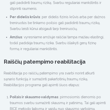
gali padidinti traumų riziką. Svarbu reguliariai mankštintis ir
stiprinti raumenis.
Per didelis krūvis
: per didelis fizinis krūvis arba per dažnos
treniruotės be tinkamo poilsio gali padidinti traumų riziką.
Svarbu leisti kūnui atsigauti tarp treniruočių.
Amžius
: vyresniame amžiuje raiščiai tampa mažiau elastingi,
todėl padidėja traumų rizika. Svarbu išlaikyti gerą fizinę
formą ir reguliariai mankštintis.
Raiščių patempimo reabilitacija
Reabilitacija po raiščių patempimo yra svarbi norint atkurti
sąnario funkciją ir sumažinti pakartotinių traumų riziką.
Reabilitacijos programa gali apimti šiuos etapus:
Poilsis ir skausmo valdymas
: pirmosiomis dienomis po
traumos svarbu sumažinti skausmą ir patinimą. Tai gali apimti
RICE metodo taikymą ir vaistų nuo skausmo vartojimą.