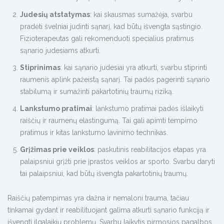
Judesių atstatymas
: kai skausmas sumažėja, svarbu
pradėti švelniai judinti sąnarį, kad būtų išvengta sąstingio.
Fizioterapeutas gali rekomenduoti specialius pratimus
sąnario judesiams atkurti.
Stiprinimas
: kai sąnario judesiai yra atkurti, svarbu stiprinti
raumenis aplink pažeistą sąnarį. Tai padės pagerinti sąnario
stabilumą ir sumažinti pakartotinių traumų riziką.
Lankstumo pratimai
: lankstumo pratimai padės išlaikyti
raiščių ir raumenų elastingumą. Tai gali apimti tempimo
pratimus ir kitas lankstumo lavinimo technikas.
Grįžimas prie veiklos
: paskutinis reabilitacijos etapas yra
palaipsniui grįžti prie įprastos veiklos ar sporto. Svarbu daryti
tai palaipsniui, kad būtų išvengta pakartotinių traumų.
Raiščių patempimas yra dažna ir nemaloni trauma, tačiau
tinkamai gydant ir reabilituojant galima atkurti sąnario funkciją ir
išvengti ilgalaikių problemų. Svarbu laikytis pirmosios pagalbos