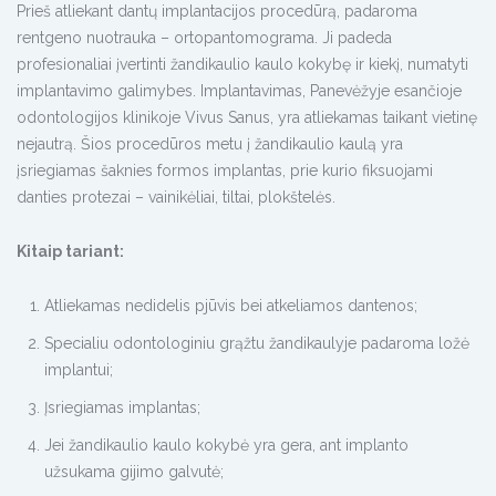
Prieš atliekant dantų implantacijos procedūrą, padaroma
rentgeno nuotrauka – ortopantomograma. Ji padeda
profesionaliai įvertinti žandikaulio kaulo kokybę ir kiekį, numatyti
implantavimo galimybes. Implantavimas, Panevėžyje esančioje
odontologijos klinikoje Vivus Sanus, yra atliekamas taikant vietinę
nejautrą. Šios procedūros metu į žandikaulio kaulą yra
įsriegiamas šaknies formos implantas, prie kurio fiksuojami
danties protezai – vainikėliai, tiltai, plokštelės.
Kitaip tariant:
Atliekamas nedidelis pjūvis bei atkeliamos dantenos;
Specialiu odontologiniu grąžtu žandikaulyje padaroma ložė
implantui;
Įsriegiamas implantas;
Jei žandikaulio kaulo kokybė yra gera, ant implanto
užsukama gijimo galvutė;