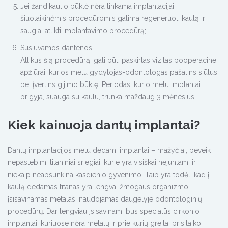
Jei žandikaulio būklė nėra tinkama implantacijai,
šiuolaikinėmis procedūromis galima regeneruoti kaulą ir
saugiai atlikti implantavimo procedūrą;
Susiuvamos dantenos.
Atlikus šią procedūrą, gali būti paskirtas vizitas pooperacinei
apžiūrai, kurios metu gydytojas-odontologas pašalins siūlus
bei įvertins gijimo būklę. Periodas, kurio metu implantai
prigyja, suauga su kaulu, trunka maždaug 3 mėnesius.
Kiek kainuoja dantų implantai?
Dantų implantacijos metu dedami implantai – mažyčiai, beveik
nepastebimi titaniniai sriegiai, kurie yra visiškai nejuntami ir
niekaip neapsunkina kasdienio gyvenimo. Taip yra todėl, kad į
kaulą dedamas titanas yra lengvai žmogaus organizmo
įsisavinamas metalas, naudojamas daugelyje odontologinių
procedūrų. Dar lengviau įsisavinami bus specialūs cirkonio
implantai, kuriuose nėra metalų ir prie kurių greitai prisitaiko