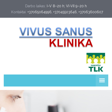
Darbo laikas:
I–V 8–20 h; VI-VII 9–20 h
Kontaktai:
+37065064996
, 
+37045503646
, 
+37063600607