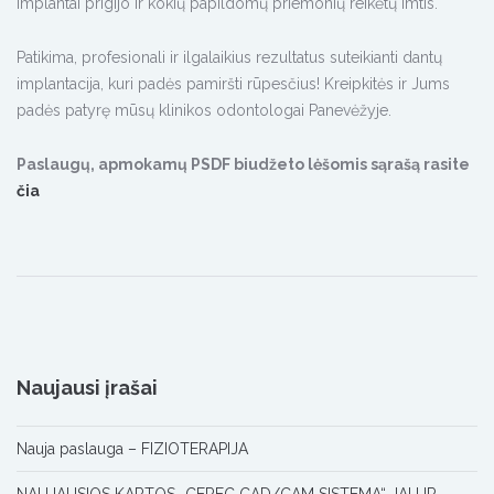
implantai prigijo ir kokių papildomų priemonių reikėtų imtis.
Patikima, profesionali ir ilgalaikius rezultatus suteikianti dantų
implantacija, kuri padės pamiršti rūpesčius! Kreipkitės ir Jums
padės patyrę mūsų klinikos odontologai Panevėžyje.
Paslaugų, apmokamų PSDF biudžeto lėšomis sąrašą rasite
čia
Naujausi įrašai
Nauja paslauga – FIZIOTERAPIJA