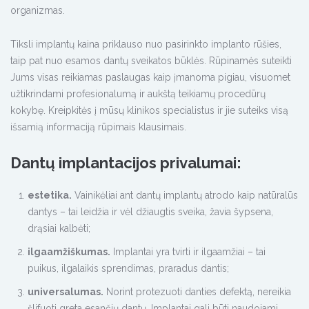
organizmas.
Tiksli implantų kaina priklauso nuo pasirinkto implanto rūšies,
taip pat nuo esamos dantų sveikatos būklės. Rūpinamės suteikti
Jums visas reikiamas paslaugas kaip įmanoma pigiau, visuomet
užtikrindami profesionalumą ir aukštą teikiamų procedūrų
kokybę. Kreipkitės į mūsų klinikos specialistus ir jie suteiks visą
išsamią informaciją rūpimais klausimais.
Dantų implantacijos privalumai:
estetika.
Vainikėliai ant dantų implantų atrodo kaip natūralūs
dantys – tai leidžia ir vėl džiaugtis sveika, žavia šypsena,
drąsiai kalbėti;
ilgaamžiškumas.
Implantai yra tvirti ir ilgaamžiai – tai
puikus, ilgalaikis sprendimas, praradus dantis;
universalumas.
Norint protezuoti danties defektą, nereikia
šlifuoti greta esančių dantų. Implantai gali būti naudojami