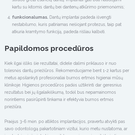
kartu su kitomis dantų bei dantenų atkūrimo priemonėmis;
funkcionalumas.
Dantų implantai padeda išvengti
nestabilumo, kuris patiriamas nešiojant protezus, taip pat
atkuria kramtymo funkciją, padeda rišliau kalbėti.
Papildomos procedūros
Kiek ilgai išliks šie rezultatai, didele dalimi priklauso ir nuo
tolesnės dantų priežiūros. Rekomenduojame bent 1-2 kartus per
metus apsilankyti profesionaliai burnos ertmės higienai mūsų
klinikoje. Higienos procedūros padės užtikrinti dar geresnius
rezultatus bei jų ilgalaikiškumą, todėl bus nepamainomos
norintiems pasirūpinti tinkama ir efektyvia burnos ertmės
priežiūra.
Praėjus 3-6 mėn. po atliktos implantacijos, pravertu atvykti pas
savo odontologą pakartotiniam vizitui, kurio metu nustatoma, ar