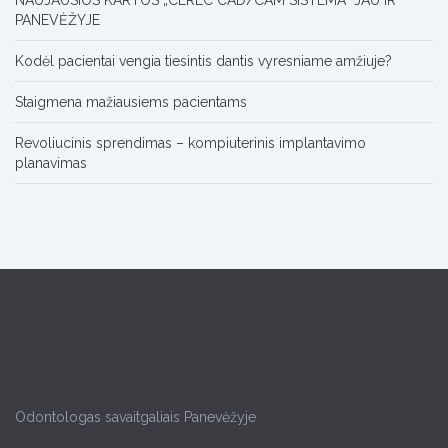
NAUJAUSIOS KARTOS „CEREC CAD/CAM SISTEMA“ JAU IR
PANEVĖŽYJE
Kodėl pacientai vengia tiesintis dantis vyresniame amžiuje?
Staigmena mažiausiems pacientams
Revoliucinis sprendimas – kompiuterinis implantavimo
planavimas
Odontologas savaitgaliais Panevėžyje