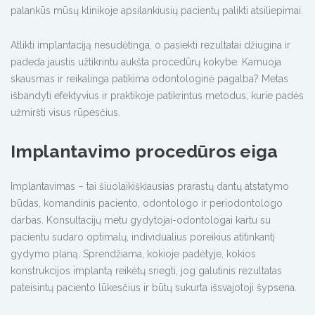
palankūs mūsų klinikoje apsilankiusių pacientų palikti atsiliepimai.
Atlikti implantaciją nesudėtinga, o pasiekti rezultatai džiugina ir
padeda jaustis užtikrintu aukšta procedūrų kokybe. Kamuoja
skausmas ir reikalinga patikima odontologinė pagalba? Metas
išbandyti efektyvius ir praktikoje patikrintus metodus, kurie padės
užmiršti visus rūpesčius.
Implantavimo procedūros eiga
Implantavimas – tai šiuolaikiškiausias prarastų dantų atstatymo
būdas, komandinis paciento, odontologo ir periodontologo
darbas. Konsultacijų metu gydytojai-odontologai kartu su
pacientu sudaro optimalų, individualius poreikius atitinkantį
gydymo planą. Sprendžiama, kokioje padėtyje, kokios
konstrukcijos implantą reikėtų sriegti, jog galutinis rezultatas
pateisintų paciento lūkesčius ir būtų sukurta išsvajotoji šypsena.