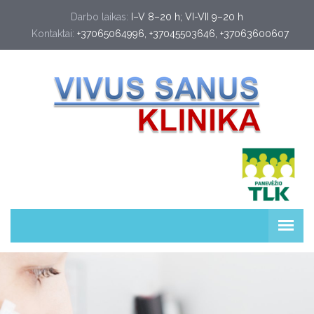
Darbo laikas:
I–V 8–20 h; VI-VII 9–20 h
Kontaktai:
+37065064996
, 
+37045503646
, 
+37063600607