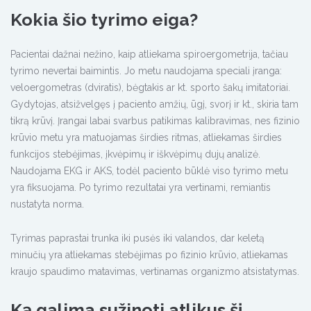
Kokia šio tyrimo eiga?
Pacientai dažnai nežino, kaip atliekama spiroergometrija, tačiau
tyrimo nevertai baimintis. Jo metu naudojama speciali įranga:
veloergometras (dviratis), bėgtakis ar kt. sporto šakų imitatoriai.
Gydytojas, atsižvelgęs į paciento amžių, ūgį, svorį ir kt., skiria tam
tikrą krūvį. Įrangai labai svarbus patikimas kalibravimas, nes fizinio
krūvio metu yra matuojamas širdies ritmas, atliekamas širdies
funkcijos stebėjimas, įkvėpimų ir iškvėpimų dujų analizė.
Naudojama EKG ir AKS, todėl paciento būklė viso tyrimo metu
yra fiksuojama. Po tyrimo rezultatai yra vertinami, remiantis
nustatyta norma.
Tyrimas paprastai trunka iki pusės iki valandos, dar keletą
minučių yra atliekamas stebėjimas po fizinio krūvio, atliekamas
kraujo spaudimo matavimas, vertinamas organizmo atsistatymas.
Ką galima sužinoti atlikus šį