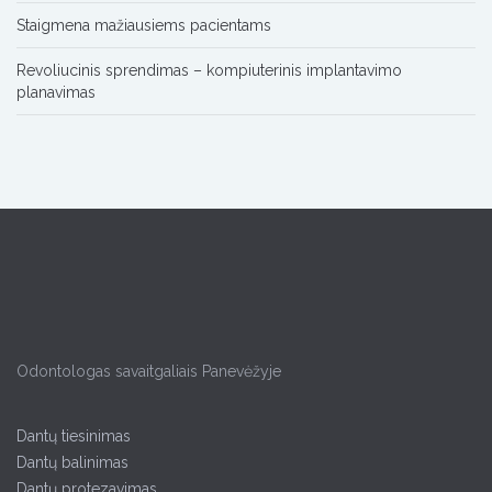
Staigmena mažiausiems pacientams
Revoliucinis sprendimas – kompiuterinis implantavimo
planavimas
Odontologas savaitgaliais Panevėžyje
Dantų tiesinimas
Dantų balinimas
Dantų protezavimas