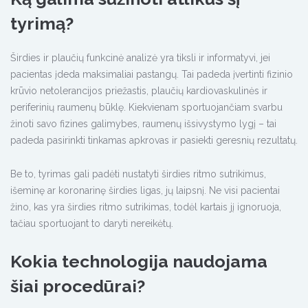
tyrimą?
Širdies ir plaučių funkcinė analizė yra tiksli ir informatyvi, jei
pacientas įdeda maksimaliai pastangų. Tai padeda įvertinti fizinio
krūvio netolerancijos priežastis, plaučių kardiovaskulinės ir
periferinių raumenų būklę. Kiekvienam sportuojančiam svarbu
žinoti savo fizines galimybes, raumenų išsivystymo lygį – tai
padeda pasirinkti tinkamas apkrovas ir pasiekti geresnių rezultatų.
Be to, tyrimas gali padėti nustatyti širdies ritmo sutrikimus,
išeminę ar koronarinę širdies ligas, jų laipsnį. Ne visi pacientai
žino, kas yra širdies ritmo sutrikimas, todėl kartais jį ignoruoja,
tačiau sportuojant to daryti nereikėtų.
Kokia technologija naudojama
šiai procedūrai?