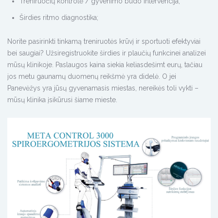
Treniruočių kontrolė / gyvenimo būdo intervencija;
Širdies ritmo diagnostika;
Norite pasirinkti tinkamą treniruotės krūvį ir sportuoti efektyviai
bei saugiai? Užsiregistruokite širdies ir plaučių funkcinei analizei
mūsų klinikoje. Paslaugos kaina siekia keliasdešimt eurų, tačiau
jos metu gaunamų duomenų reikšmė yra didelė. O jei
Panevėžys yra jūsų gyvenamasis miestas, nereikės toli vykti –
mūsų klinika įsikūrusi šiame mieste.