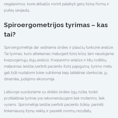
negalavimus, kurie aktualūs norint palaikyti gerą fizinę formą ir
puikią savijautą.
Spiroergometrijos tyrimas – kas
tai?
Spiroergometrija dar vadinama širdies ir plaučių funkcine analize.
Tai tyrimas, kuris atliekamas matuojant fizinį krūvį, tam naudojama
kvėpuojamųjų dujų analizė. Kvėpavimo analizė ir kitų rodiklių
matavimas leidžia įvertinti paciento fizinį pajėgumą, tyrimo metu
gali būti nustatomi tokie sutrikimai kaip laktatiniai slenksčiai, jų
dinamika, judėjimo ekonomija.
Lietuvoje susiduriame su didelė širdies ligų rizika, todėl
profilaktiniai tyrimai yra rekomenduojami tiek moterims, tiek
vyrams. Spirometrija leidžia įvertinti paciento būklę, parinkti
tinkamiausią fizinę veiklą ir pasiekti norimų rezultatų.