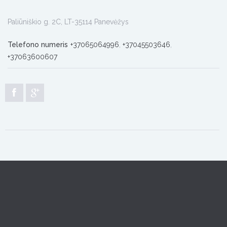
Paliūniškio g. 2C, LT-35114 Panevėžys
Telefono numeris
+37065064996
,
+37045503646
,
+37063600607