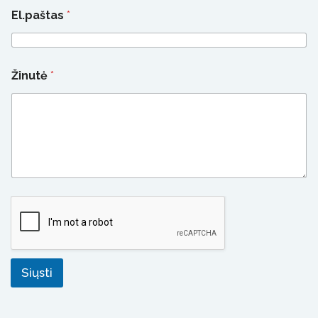
El.paštas
*
Žinutė
*
Siųsti