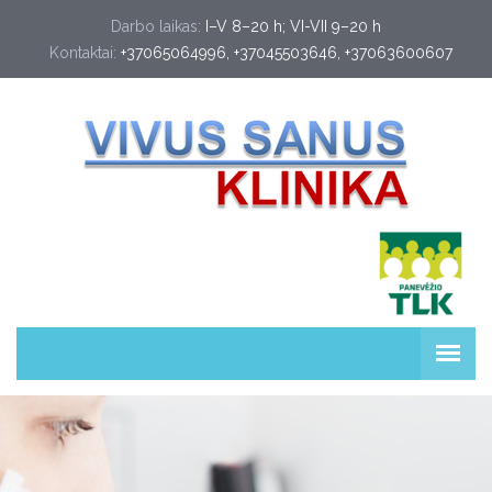
Darbo laikas:
I–V 8–20 h; VI-VII 9–20 h
Kontaktai:
+37065064996
, 
+37045503646
, 
+37063600607