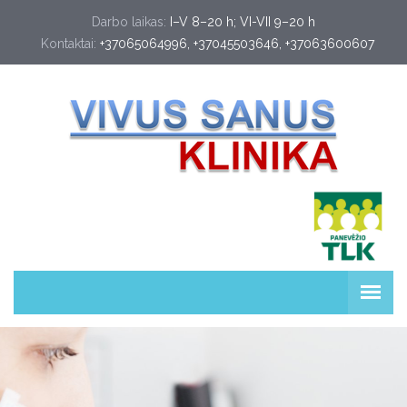
Darbo laikas:
I–V 8–20 h; VI-VII 9–20 h
Kontaktai:
+37065064996
, 
+37045503646
, 
+37063600607