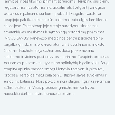
ramybės ir pasitikėjimo priimant sprendimą. Terapinių susitikimų
reguliarumas nustatomas individualiai, atsižvelgiant į žmogaus
poreikius ir patiriamų sunkumų pobūdį. Daugelis svarsto, ar
terapijoje pateikiami konkretūs patarimai, kaip elgtis tam tikrose
situacijose. Psichoterapijoje vietoje nurodymų skatinamas
savarankiškas mąstymas ir sąmoningų sprendimų priėmimas.
„VIVUS SANUS“ Panevėžio medicinos centre psichoterapinė
pagalba grindžiama profesionalumu ir šiuolaikinėmis mokslo
žiniomis. Psichoterapija dažnai prisideda prie emocinio
stabilumo ir vidinės pusiausvyros stiprinimo. Terapinis procesas
derinamas prie asmens gyvenimo aplinkybių ir galimybių. Saugi
terapinė aplinka padeda žmogui lengviau atsiverti ir įsitraukti į
procesą. Terapijos metu palaipsniui stiprėja savęs suvokimas ir
emocinis balansas. Nors pokyčiai nėra staigūs, ilgainiui jie tampa
aiškiai pastebimi. Visas procesas grindžiamas kantrybe,
nuosekliu darbu ir atviru bendradarbiavimu.