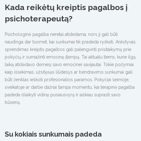
Kada reikėtų kreiptis pagalbos į
psichoterapeutą?
Psichologinė pagalba neretai atidedama, nors ji gali būti
naudinga dar tuomet, kai sunkumai tik pradeda ryškėti. Ankstyvas
sprendimas kreiptis pagalbos gali palengvinti prisitaikymą prie
pokyčių ir sumažinti emocinę įtampą. Tai aktualu tiems, kurie ilgą
laiką atidėdavo dėmesį savo emocinei savijautai. Tokie požymiai
kaip išsekimas, užsitęsęs liūdesys ar bendravimo sunkumai gali
būti ženklas ieškoti profesionalios paramos. Pokyčiai šeimoje,
sveikatoje ar darbe dažnai tampa momentu, kai terapinė pagalba
padeda išlaikyti vidinę pusiausvyrą ir aiškiau suprasti savo
būseną.
Su kokiais sunkumais padeda