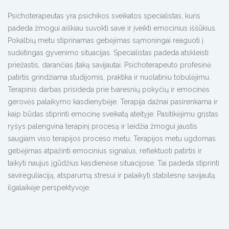
Psichoterapeutas yra psichikos sveikatos specialistas, kuris
padeda žmogui aiškiau suvokti save ir įveikti emocinius iššūkius.
Pokalbių metu stiprinamas gebėjimas sąmoningai reaguoti į
sudėtingas gyvenimo situacijas. Specialistas padeda atskleisti
priežastis, darančias įtaką savijautai. Psichoterapeuto profesinė
patirtis grindžiama studijomis, praktika ir nuolatiniu tobulėjimu.
Terapinis darbas prisideda prie tvaresnių pokyčių ir emocinės
gerovės palaikymo kasdienybėje. Terapija dažnai pasirenkama ir
kaip būdas stiprinti emocinę sveikatą ateityje. Pasitikėjimu grįstas
ryšys palengvina terapinį procesą ir leidžia žmogui jaustis
saugiam viso terapijos proceso metu. Terapijos metu ugdomas
gebėjimas atpažinti emocinius signalus, reflektuoti patirtis ir
taikyti naujus įgūdžius kasdienėse situacijose. Tai padeda stiprinti
savireguliaciją, atsparumą stresui ir palaikyti stabilesnę savijautą
ilgalaikėje perspektyvoje.