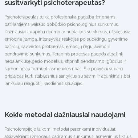
susitvarkyti psichoterapeutas?
Psichoterapeutas teikia profesionalią pagalbą žmonėms,
patiriantiems įvairaus pobūdžio psichologinius sunkumus.
Dažniausiai tai apima nerimo ar nuotaikos sutrikimus, užsitęsusią
emocinę įtampą, intensyvias reakcijas po sudėtingų gyvenimo
patirčių, savivertės problemas, emocijų reguliavimo ir
bendravimo sunkumus. Terapinis procesas padeda atpažinti
nepalankiuselgesio modelius, stiprinti bendravimo įgūdžius ir
sąmoningiau formuoti asmenines ribas. Šie pokyčiai sudaro
prielaidas kurti stabilesnius santykius su savimi ir aplinkiniais bei
lanksčiau reaguoti į kasdienes situacijas.
Kokie metodai dažniausiai naudojami
Psichoterapijoje taikomi metodai parenkami individualiai,
atsižvelgiant į žmogaus patiriamus sunkumus, asmeninius tikslus