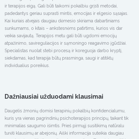
ir terapijos eigą. Gali būti taikomi pokalbiu grįsti metodai,
padedantys geriau suprasti mintis, emocijas ir elgesio sąsajas.
Kai kuriais atvejais daugiau dėmesio skiriama dabartiniams
sunkumams, o kitais – ankstesnėms patirtims, kurios vis dar
veikia savijautą. Terapijos metu gali būti ugdomi emocijų
atpažinimo, savireguliacijos ir sąmoningo reagavimo įgūdžiai.
Specialistas nuolat stebi procesą ir koreguoja darbo kryptį,
siekdamas, kad terapija būtų prasminga, saugi ir atitiktų
individualius poreikius.
Dažniausiai užduodami klausimai
Daugelis žmonių domisi terapinių pokalbių konfidencialumu,
kuris yra vienas pagrindinių psichoterapijos principų, taikant tik
minimalias saugumo išimtis. Prieš pirmąjį susitikimą natūralu
turėti klausimų ar abejonių. Aiški informacija suteikia daugiau