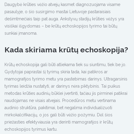
Daugybė krūties vėžio atvejų kasmet diagnozuojama visame
pasaulyje, o šio susirgimo mastai Lietuvoje pastaraisiais
dešimtmečiais taip pat auga. Ankstyvų stadijų krūties vėžys yra
visiškai išgydomas – be krūtų echoskopijos tyrimo tai būtų
sunkiai įmanoma.
Kada skiriama krūtų echoskopija?
Krūtų echoskopija gali būti atliekama tiek su siuntimu, tiek be jo.
Gydytojai paprastai šį tyrimą skiria tada, kai patikros ar
mamografijos tyrimo metu yra pastebimas darinys. Ultragarsinis
tyrimas leidžia nustatyti, ar darinys nėra piktybinis. Tai puikus
metodas krūties audinių būklei įvertinti, tačiau jis pirminei patikrai
naudojamas ne visais atvejais. Procedūros metu vertinama
audinio struktūra, pakitimai, bet negalima individualizuoti
mirkokalcifikacijų, o jos gali būti vėžio požymiu. Dėl šios
priežasties efektyviausia yra derinti mamografijos ir krūtų
echoskopijos tyrimus kartu.