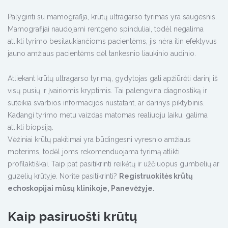
Palyginti su mamografija, krūtų ultragarso tyrimas yra saugesnis.
Mamografijai naudojami rentgeno spinduliai, todėl negalima
atlikti tyrimo besilaukiančioms pacientėms, jis nėra itin efektyvus
jauno amžiaus pacientėms dėl tankesnio liaukinio audinio.
Atliekant krūtų ultragarso tyrimą, gydytojas gali apžiūrėti darinį iš
visų pusių ir įvairiomis kryptimis. Tai palengvina diagnostiką ir
suteikia svarbios informacijos nustatant, ar darinys piktybinis.
Kadangi tyrimo metu vaizdas matomas realiuoju laiku, galima
atlikti biopsiją.
Vėžiniai krūtų pakitimai yra būdingesni vyresnio amžiaus
moterims, todėl joms rekomenduojama tyrimą atlikti
profilaktiškai. Taip pat pasitikrinti reikėtų ir užčiuopus gumbelių ar
guzelių krūtyje. Norite pasitikrinti?
Registruokitės krūtų
echoskopijai mūsų klinikoje, Panevėžyje.
Kaip pasiruošti krūtų