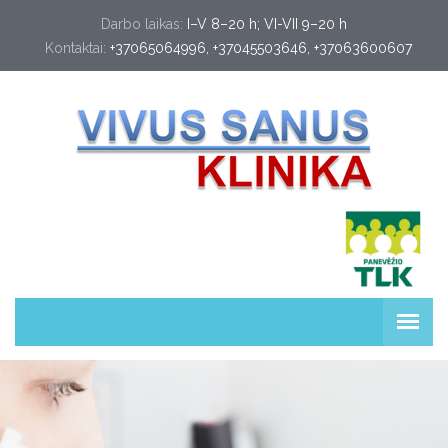
Darbo laikas:
I–V 8–20 h; VI-VII 9–20 h
Kontaktai:
+37065064996
, 
+37045503646
, 
+37063600607