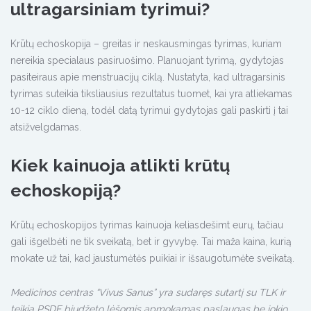
ultragarsiniam tyrimui?
Krūtų echoskopija – greitas ir neskausmingas tyrimas, kuriam
nereikia specialaus pasiruošimo. Planuojant tyrimą, gydytojas
pasiteiraus apie menstruacijų ciklą. Nustatyta, kad ultragarsinis
tyrimas suteikia tiksliausius rezultatus tuomet, kai yra atliekamas
10-12 ciklo dieną, todėl datą tyrimui gydytojas gali paskirti į tai
atsižvelgdamas.
Kiek kainuoja atlikti krūtų
echoskopiją?
Krūtų echoskopijos tyrimas kainuoja keliasdešimt eurų, tačiau
gali išgelbėti ne tik sveikatą, bet ir gyvybę. Tai maža kaina, kurią
mokate už tai, kad jaustumėtės puikiai ir išsaugotumėte sveikatą.
Medicinos centras “Vivus Sanus” yra sudaręs sutartį su TLK ir
teikia PSDF biudžeto lėšomis apmokamas paslaugas be jokio