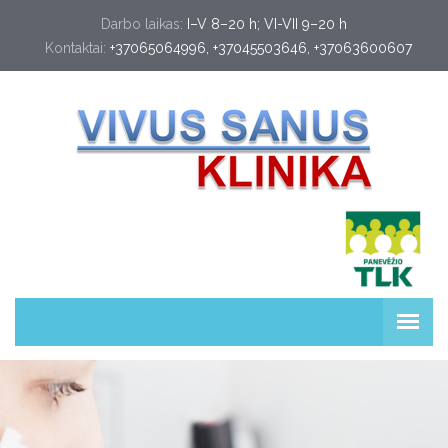
Darbo laikas:
I–V 8–20 h; VI-VII 9–20 h
Kontaktai:
+37065064996
, 
+37045503646
, 
+37063600607