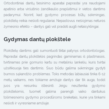
Ortodontiniai dantų tiesinimo aparatai paprastai yra naudojami
apatinio arba viršutinio žandikaulio praplėtimui ir vietos dantims
padarymui. Norint, kad gydymo procesas būtų sėkmingas,
plokštelę reikia nešioti reguliariai. Nepastovus nešiojimas neturės
žymesnio efekto – dantys gali vėl pradėti augti netaisyklingai.
Gydymas dantų plokštele
Plokštelę dantims gali sumontuoti tiktai patyręs ortodontologas.
Paprastai dantų plokštelės pagrindas gaminamas iš plastmasės,
tvirtinamas prie gomurio kartu su metaliniu lankeliu, kuris tvirtai
užsifiksuoja ties dantimis. Šiuo būdu galima sėkmingai gydyti
burnos sąkandžio problemas. Toks metodas labiausiai tinka 6-12
metų vaikams, nes tokiame amžiuje dantys dar tik auga, todėl
juos yra nesunku ištiesinti. Jeigu neužtenka gydymo
plokštelėmis, tuomet galima parengti vaiko dantukus
tolimesnėms gydymo procedūroms breketais, kurie yra tinkami
nešioti ir vyresniame amžiuje.