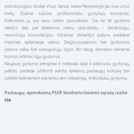
odontologijos klinika Vivus Sanus veikia Panevėžyje jau nuo 2012
metų. Esame subūrę profesionalių gydytojų komandą.
Kiekvienas jų yra savo srities specialistas. Čia ne tik gydomi
dantys, taip pat teikiamos įvairių specialistų – kardiologų,
neurologų konsultacijos. Klinikoje dirbantys patyrę pediatrai
maloniai aptarnauja vaikus. Diagnozuojamos bei gydomos
įvairios vaikų bei suaugusiųjų ligos. Itin daug dėmesio skiriama
burnos ertmės ligų gydymui.
Naujausi gydymo įrenginiai ir metodai, kaip ir patyrusių gydytojų
patirtis, padeda užtikrinti aukštą teikiamų paslaugų kokybę bei
suteikti kiekvienam pacientui jam reikalingą, individualų gydymą.
Paslaugų, apmokamų PSDF biudžeto lėšomis sąrašą rasite
čia