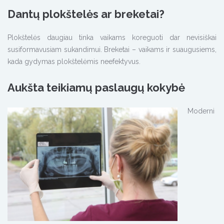
Dantų plokštelės ar breketai?
Plokštelės daugiau tinka vaikams koreguoti dar nevisiškai
susiformavusiam sukandimui. Breketai – vaikams ir suaugusiems,
kada gydymas plokštelėmis neefektyvus.
Aukšta teikiamų paslaugų kokybė
Moderni