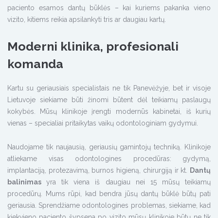
paciento esamos dantų būklės – kai kuriems pakanka vieno
vizito, kitiems reikia apsilankyti tris ar daugiau kartų.
Moderni klinika, profesionali
komanda
Kartu su geriausiais specialistais ne tik Panevėžyje, bet ir visoje
Lietuvoje siekiame būti žinomi būtent dėl teikiamų paslaugų
kokybės. Mūsų klinikoje įrengti modernūs kabinetai, iš kurių
vienas – specialiai pritaikytas vaikų odontologiniam gydymui.
Naudojame tik naujausią, geriausių gamintojų techniką. Klinikoje
atliekame visas odontologines procedūras: gydymą,
implantaciją, protezavimą, burnos higieną, chirurgiją ir kt.
Dantų
balinimas
yra tik viena iš daugiau nei 15 mūsų teikiamų
procedūrų. Mums rūpi, kad bendra jūsų dantų būklė būtų pati
geriausia. Sprendžiame odontologines problemas, siekiame, kad
kiekvieno paciento šypsena po vizito mūsų klinikoje būtų ne tik