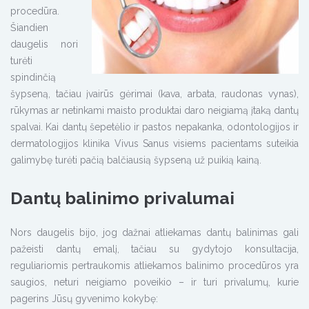
procedūra.
Šiandien
daugelis nori
turėti
spindinčią
šypseną, tačiau įvairūs gėrimai (kava, arbata, raudonas vynas),
rūkymas ar netinkami maisto produktai daro neigiamą įtaką dantų
spalvai. Kai dantų šepetėlio ir pastos nepakanka, odontologijos ir
dermatologijos klinika Vivus Sanus visiems pacientams suteikia
galimybę turėti pačią balčiausią šypseną už puikią kainą.
Dantų balinimo privalumai
Nors daugelis bijo, jog dažnai atliekamas dantų balinimas gali
pažeisti dantų emalį, tačiau su gydytojo konsultacija,
reguliariomis pertraukomis atliekamos balinimo procedūros yra
saugios, neturi neigiamo poveikio – ir turi privalumų, kurie
pagerins Jūsų gyvenimo kokybę: