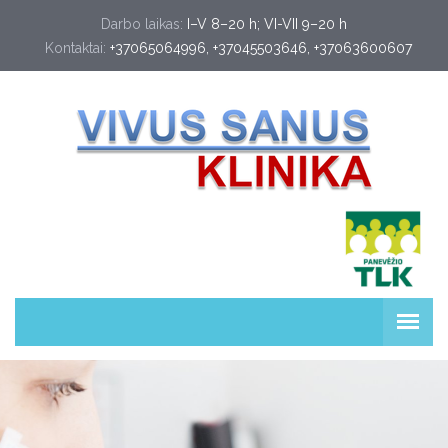
Darbo laikas:
I–V 8–20 h; VI-VII 9–20 h
Kontaktai:
+37065064996
, 
+37045503646
, 
+37063600607