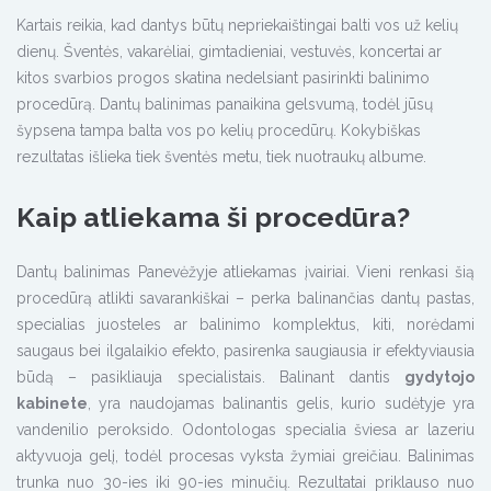
Kartais reikia, kad dantys būtų nepriekaištingai balti vos už kelių
dienų. Šventės, vakarėliai, gimtadieniai, vestuvės, koncertai ar
kitos svarbios progos skatina nedelsiant pasirinkti balinimo
procedūrą. Dantų balinimas panaikina gelsvumą, todėl jūsų
šypsena tampa balta vos po kelių procedūrų. Kokybiškas
rezultatas išlieka tiek šventės metu, tiek nuotraukų albume.
Kaip atliekama ši procedūra?
Dantų balinimas Panevėžyje atliekamas įvairiai. Vieni renkasi šią
procedūrą atlikti savarankiškai – perka balinančias dantų pastas,
specialias juosteles ar balinimo komplektus, kiti, norėdami
saugaus bei ilgalaikio efekto, pasirenka saugiausia ir efektyviausia
būdą – pasikliauja specialistais. Balinant dantis
gydytojo
kabinete
, yra naudojamas balinantis gelis, kurio sudėtyje yra
vandenilio peroksido. Odontologas specialia šviesa ar lazeriu
aktyvuoja gelį, todėl procesas vyksta žymiai greičiau. Balinimas
trunka nuo 30-ies iki 90-ies minučių. Rezultatai priklauso nuo