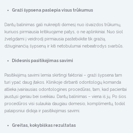
Graži šypsena paslepia visus trūkumus
Dantų balinimas gali nukreipti dėmesį nuo išvaizdos trūkumų,
kuriuos pirmiausia kritikuojame patys, o ne aplinkiniai. Nuo šiol
žvelgdami į veidrodį pirmiausia pastebėkite tik gražią,
džiuginančią šypseną ir kiti netobulumai nebeatrodys svarbūs.
Didesnis pasitikėjimas savimi
Pasitikėjimą savimi lemia skirtingi faktoriai – graži šypsena tam
turi ypač daug įtakos. Klinikoje dirbanti odontologų komanda
atlieka įvairiausias odontologines procedūras, tam, kad pacientai
jaustųsi geriau bei sveikiau. Dantų balinimas – viena iš jų. Po šios
procedūros visi sulaukia daugiau dėmesio, komplimentų, todėl
palaipsniui didėja ir pasitikėjimas savimi.
Greitas, kokybiškas rezultatas