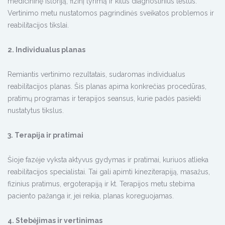
medicininę istoriją, fizinį tyrimą ir kitus diagnostinius testus.
Vertinimo metu nustatomos pagrindinės sveikatos problemos ir
reabilitacijos tikslai.
2. Individualus planas
Remiantis vertinimo rezultatais, sudaromas individualus
reabilitacijos planas. Šis planas apima konkrečias procedūras,
pratimų programas ir terapijos seansus, kurie padės pasiekti
nustatytus tikslus.
3. Terapija ir pratimai
Šioje fazėje vyksta aktyvus gydymas ir pratimai, kuriuos atlieka
reabilitacijos specialistai. Tai gali apimti kineziterapiją, masažus,
fizinius pratimus, ergoterapiją ir kt. Terapijos metu stebima
paciento pažanga ir, jei reikia, planas koreguojamas.
4. Stebėjimas ir vertinimas