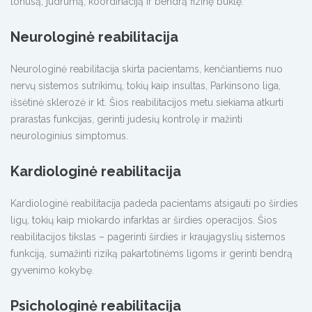
tonusą, judrumą, koordinaciją ir bendrą fizinę būklę.
Neurologinė reabilitacija
Neurologinė reabilitacija skirta pacientams, kenčiantiems nuo
nervų sistemos sutrikimų, tokių kaip insultas, Parkinsono liga,
išsėtinė sklerozė ir kt. Šios reabilitacijos metu siekiama atkurti
prarastas funkcijas, gerinti judesių kontrolę ir mažinti
neurologinius simptomus.
Kardiologinė reabilitacija
Kardiologinė reabilitacija padeda pacientams atsigauti po širdies
ligų, tokių kaip miokardo infarktas ar širdies operacijos. Šios
reabilitacijos tikslas – pagerinti širdies ir kraujagyslių sistemos
funkciją, sumažinti riziką pakartotinėms ligoms ir gerinti bendrą
gyvenimo kokybę.
Psichologinė reabilitacija