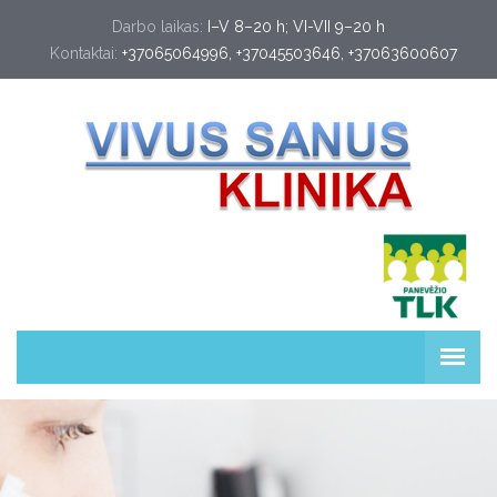
Darbo laikas:
I–V 8–20 h; VI-VII 9–20 h
Kontaktai:
+37065064996
, 
+37045503646
, 
+37063600607