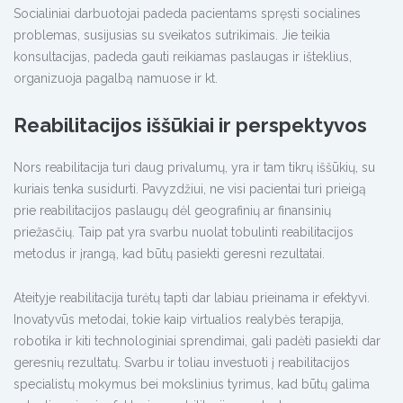
Socialiniai darbuotojai padeda pacientams spręsti socialines
problemas, susijusias su sveikatos sutrikimais. Jie teikia
konsultacijas, padeda gauti reikiamas paslaugas ir išteklius,
organizuoja pagalbą namuose ir kt.
Reabilitacijos iššūkiai ir perspektyvos
Nors reabilitacija turi daug privalumų, yra ir tam tikrų iššūkių, su
kuriais tenka susidurti. Pavyzdžiui, ne visi pacientai turi prieigą
prie reabilitacijos paslaugų dėl geografinių ar finansinių
priežasčių. Taip pat yra svarbu nuolat tobulinti reabilitacijos
metodus ir įrangą, kad būtų pasiekti geresni rezultatai.
Ateityje reabilitacija turėtų tapti dar labiau prieinama ir efektyvi.
Inovatyvūs metodai, tokie kaip virtualios realybės terapija,
robotika ir kiti technologiniai sprendimai, gali padėti pasiekti dar
geresnių rezultatų. Svarbu ir toliau investuoti į reabilitacijos
specialistų mokymus bei mokslinius tyrimus, kad būtų galima