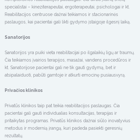
specialistai – kineziterapeutai, ergoterapeutai, psichologai ir kt.
Reabilitacijos centruose dažnai teikiamos ir stacionarinės
paslaugos, kai pacientai gali likti gydymo įstaigoje ilgesnį laiką.
Sanatorijos
Sanatorijos yra puiki vieta reabilitacijai po ilgalaikių ligų ar traumų.
Čia teikiamos įvairios terapijos, masažai, vandens procedūros ir
kt. Sanatorijose pacientai gali ne tik gauti gydymą, bet ir
atsipalaiduoti, pabūti gamtoje ir atkurti emocinę pusiausvyrą.
Privačios klinikos
Privatūs klinikos taip pat teikia reabilitacijos paslaugas. Čia
pacientai gali gauti individualias konsultacijas, terapijas ir
pritaikytas programas. Privatūs klinikos dažnai siūlo inovatyvius
metodus ir modernią įrangą, kuri padeda pasiekti geresnių
rezultatų.