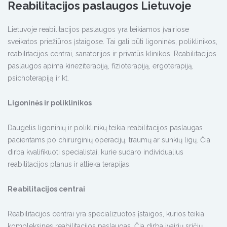
Reabilitacijos paslaugos Lietuvoje
Lietuvoje reabilitacijos paslaugos yra teikiamos įvairiose
sveikatos priežiūros įstaigose. Tai gali būti ligoninės, poliklinikos,
reabilitacijos centrai, sanatorijos ir privatūs klinikos. Reabilitacijos
paslaugos apima kineziterapiją, fizioterapiją, ergoterapiją,
psichoterapiją ir kt.
Ligoninės ir poliklinikos
Daugelis ligoninių ir poliklinikų teikia reabilitacijos paslaugas
pacientams po chirurginių operacijų, traumų ar sunkių ligų. Čia
dirba kvalifikuoti specialistai, kurie sudaro individualius
reabilitacijos planus ir atlieka terapijas.
Reabilitacijos centrai
Reabilitacijos centrai yra specializuotos įstaigos, kurios teikia
kompleksines reabilitacijos paslaugas. Čia dirba įvairių sričių