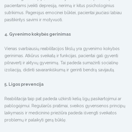
pacientams įveikti depresiją, nerimą ir kitus psichologinius
sutrikimus. Pagerėjus emocinei būklei, pacientai jaučiasi labiau
pasitikintys savimi ir motyvuoti.
4. Gyvenimo kokybės gerinimas
Vienas svarbiausių reabilitacijos tikslų yra gyvenimo kokybės
gerinimas. Atkūrus sveikatą ir funkcijas, pacientai gali gyventi
pilnavertį ir aktyvų gyvenimą. Tai padeda sumažinti socialinę
izoliaciją, didinti savarankiškumą ir gerinti bendrą savijautą.
5. Ligos prevencija
Reabilitacija taip pat padeda užkirsti kelią ligų pasikartojimui ar
pablogėjimui. Reguliarūs pratimai, sveikos gyvensenos principų
laikymasis ir medicininė priežiūra padeda išvengti sveikatos
problemų ir palaikyti gerą būklę.