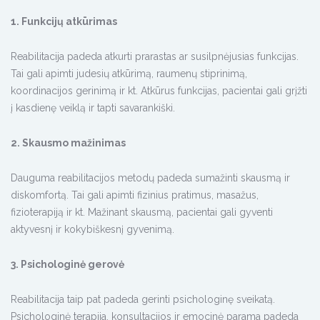
1. Funkcijų atkūrimas
Reabilitacija padeda atkurti prarastas ar susilpnėjusias funkcijas.
Tai gali apimti judesių atkūrimą, raumenų stiprinimą,
koordinacijos gerinimą ir kt. Atkūrus funkcijas, pacientai gali grįžti
į kasdienę veiklą ir tapti savarankiški.
2. Skausmo mažinimas
Dauguma reabilitacijos metodų padeda sumažinti skausmą ir
diskomfortą. Tai gali apimti fizinius pratimus, masažus,
fizioterapiją ir kt. Mažinant skausmą, pacientai gali gyventi
aktyvesnį ir kokybiškesnį gyvenimą.
3. Psichologinė gerovė
Reabilitacija taip pat padeda gerinti psichologinę sveikatą.
Psichologinė terapija, konsultacijos ir emocinė parama padeda