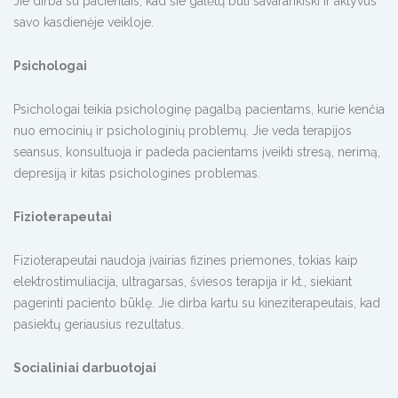
Jie dirba su pacientais, kad šie galėtų būti savarankiški ir aktyvūs
savo kasdienėje veikloje.
Psichologai
Psichologai teikia psichologinę pagalbą pacientams, kurie kenčia
nuo emocinių ir psichologinių problemų. Jie veda terapijos
seansus, konsultuoja ir padeda pacientams įveikti stresą, nerimą,
depresiją ir kitas psichologines problemas.
Fizioterapeutai
Fizioterapeutai naudoja įvairias fizines priemones, tokias kaip
elektrostimuliacija, ultragarsas, šviesos terapija ir kt., siekiant
pagerinti paciento būklę. Jie dirba kartu su kineziterapeutais, kad
pasiektų geriausius rezultatus.
Socialiniai darbuotojai