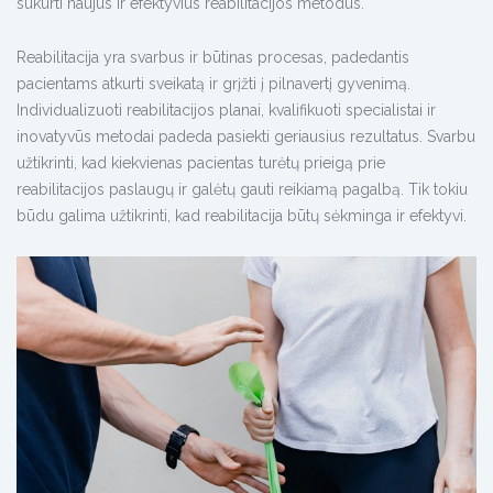
sukurti naujus ir efektyvius reabilitacijos metodus.
Reabilitacija yra svarbus ir būtinas procesas, padedantis
pacientams atkurti sveikatą ir grįžti į pilnavertį gyvenimą.
Individualizuoti reabilitacijos planai, kvalifikuoti specialistai ir
inovatyvūs metodai padeda pasiekti geriausius rezultatus. Svarbu
užtikrinti, kad kiekvienas pacientas turėtų prieigą prie
reabilitacijos paslaugų ir galėtų gauti reikiamą pagalbą. Tik tokiu
būdu galima užtikrinti, kad reabilitacija būtų sėkminga ir efektyvi.