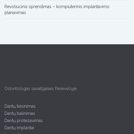
Revoliucinis sprendimas – kompiuterinis implantavimo
planavimas
Odontologas savaitgaliais Panevėžyje
Dantų tiesinimas
Dantų balinimas
Dantų protezavimas
Dantų implantai