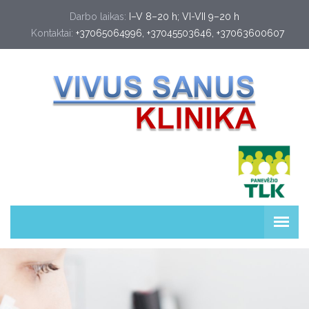
Darbo laikas:
I–V 8–20 h; VI-VII 9–20 h
Kontaktai:
+37065064996
, 
+37045503646
, 
+37063600607