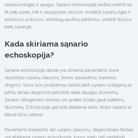
neskausmingas ir saugus. Sąnario echoskopija leidžia įvertinti ne
tik patį sąnarį, bet ir sausgysles, raiščius, nustatyti sąnarių ligas ir
ankstyvus pokyčius, minkštųjų audinių pakitimus, įvertinti skysčio
kiekį sąnaryje.
Kada skiriama sąnario
echoskopija?
Sąnario echoskopija dažnai yra skiriama pacientams, kurie
skundžiasi sąnarių skausmu, tinimu, paraudimu, traškesiu,
strigimu. Visos šios problemos leidžia įtarti sąnario uždegimą ar
artritą, tačiau diagnozei patvirtinti reikia daugiau duomenų.
Sąnario ultragarsinis tyrimas yra greitas būdas gauti patikimų
duomenų. Echoskopija gali būti atliekama kelio, klubo sąnario ar
kitose kūno vietose.
Pacientams kreipiantis dėl sąnario skausmų, diagnostiniais tikslais
yra atliekama sąnario echoskopija, kurios metu gali pastebėti