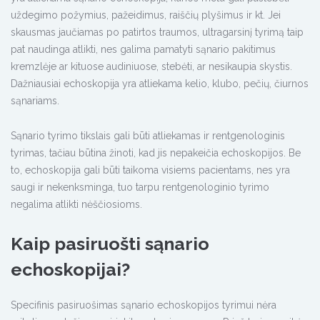
uždegimo požymius, pažeidimus, raiščių plyšimus ir kt. Jei
skausmas jaučiamas po patirtos traumos, ultragarsinį tyrimą taip
pat naudinga atlikti, nes galima pamatyti sąnario pakitimus
kremzlėje ar kituose audiniuose, stebėti, ar nesikaupia skystis.
Dažniausiai echoskopija yra atliekama kelio, klubo, pečių, čiurnos
sąnariams.
Sąnario tyrimo tikslais gali būti atliekamas ir rentgenologinis
tyrimas, tačiau būtina žinoti, kad jis nepakeičia echoskopijos. Be
to, echoskopija gali būti taikoma visiems pacientams, nes yra
saugi ir nekenksminga, tuo tarpu rentgenologinio tyrimo
negalima atlikti nėščiosioms.
Kaip pasiruošti sąnario
echoskopijai?
Specifinis pasiruošimas sąnario echoskopijos tyrimui nėra