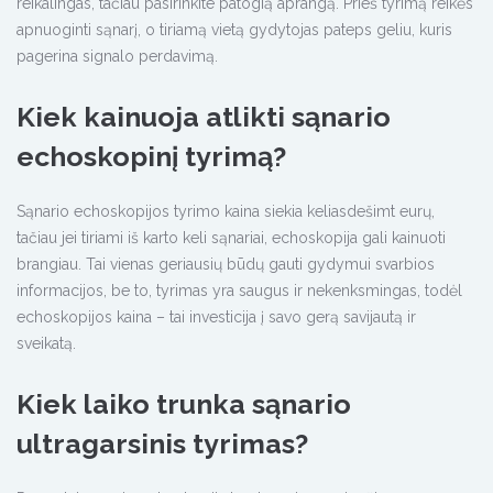
reikalingas, tačiau pasirinkite patogią aprangą. Prieš tyrimą reikės
apnuoginti sąnarį, o tiriamą vietą gydytojas pateps geliu, kuris
pagerina signalo perdavimą.
Kiek kainuoja atlikti sąnario
echoskopinį tyrimą?
Sąnario echoskopijos tyrimo kaina siekia keliasdešimt eurų,
tačiau jei tiriami iš karto keli sąnariai, echoskopija gali kainuoti
brangiau. Tai vienas geriausių būdų gauti gydymui svarbios
informacijos, be to, tyrimas yra saugus ir nekenksmingas, todėl
echoskopijos kaina – tai investicija į savo gerą savijautą ir
sveikatą.
Kiek laiko trunka sąnario
ultragarsinis tyrimas?