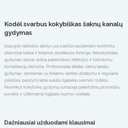
Kodėl svarbus kokybiškas šaknų kanalų
gydymas
Išsaugoti natūralūs dantys yra svarbūs kasdieniam komfortui,
sklandžiai kalbai ir tinkamai žandikaulio funkcijai. Nekokybiškas
gydymas dažnai didina pakartotinės infekcijos ir tolimesnių
komplikacijų tikimybę. Profesionaliai atliktas šaknų kanalų
gydymas, derinamas su tinkamu danties atstatymu ir reguliaria
priežiūra, pasižymi labai aukštu ilgalaikiu sėkmės rodikliu.
Pasirinkus kokybišką gydymą sumažėja pakartotinių procedūrų
poreikis ir užtikrinama ilgalaikė
burnos sveikata.
Dažniausiai užduodami klausimai