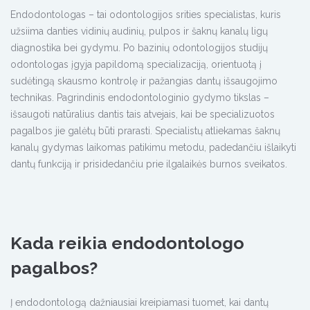
Endodontologas – tai odontologijos srities specialistas, kuris
užsiima danties vidinių audinių, pulpos ir šaknų kanalų ligų
diagnostika bei gydymu. Po bazinių odontologijos studijų
odontologas įgyja papildomą specializaciją, orientuotą į
sudėtingą skausmo kontrolę ir pažangias dantų išsaugojimo
technikas. Pagrindinis endodontologinio gydymo tikslas –
išsaugoti natūralius dantis tais atvejais, kai be specializuotos
pagalbos jie galėtų būti prarasti. Specialistų atliekamas šaknų
kanalų gydymas laikomas patikimu metodu, padedančiu išlaikyti
dantų funkciją ir prisidedančiu prie ilgalaikės burnos sveikatos.
Kada reikia endodontologo
pagalbos?
Į endodontologą dažniausiai kreipiamasi tuomet, kai dantų