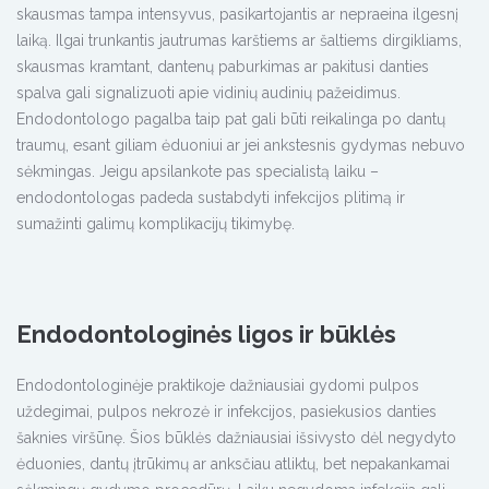
skausmas tampa intensyvus, pasikartojantis ar nepraeina ilgesnį
laiką. Ilgai trunkantis jautrumas karštiems ar šaltiems dirgikliams,
skausmas kramtant, dantenų paburkimas ar pakitusi danties
spalva gali signalizuoti apie vidinių audinių pažeidimus.
Endodontologo pagalba taip pat gali būti reikalinga po dantų
traumų, esant giliam ėduoniui ar jei ankstesnis gydymas nebuvo
sėkmingas. Jeigu apsilankote pas specialistą laiku –
endodontologas padeda sustabdyti infekcijos plitimą ir
sumažinti galimų komplikacijų tikimybę.
Endodontologinės ligos ir būklės
Endodontologinėje praktikoje dažniausiai gydomi pulpos
uždegimai, pulpos nekrozė ir infekcijos, pasiekusios danties
šaknies viršūnę. Šios būklės dažniausiai išsivysto dėl negydyto
ėduonies, dantų įtrūkimų ar anksčiau atliktų, bet nepakankamai