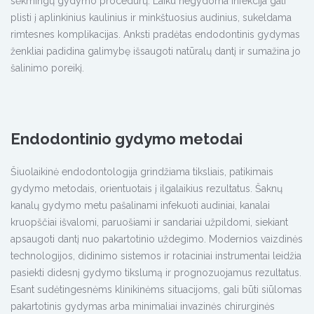
sėkmingų gydymo procedūrų. Laiku negydoma infekcija gali
plisti į aplinkinius kaulinius ir minkštuosius audinius, sukeldama
rimtesnes komplikacijas. Anksti pradėtas endodontinis gydymas
ženkliai padidina galimybę išsaugoti natūralų dantį ir sumažina jo
šalinimo poreikį.
Endodontinio gydymo metodai
Šiuolaikinė endodontologija grindžiama tiksliais, patikimais
gydymo metodais, orientuotais į ilgalaikius rezultatus. Šaknų
kanalų gydymo metu pašalinami infekuoti audiniai, kanalai
kruopščiai išvalomi, paruošiami ir sandariai užpildomi, siekiant
apsaugoti dantį nuo pakartotinio uždegimo. Modernios vaizdinės
technologijos, didinimo sistemos ir rotaciniai instrumentai leidžia
pasiekti didesnį gydymo tikslumą ir prognozuojamus rezultatus.
Esant sudėtingesnėms klinikinėms situacijoms, gali būti siūlomas
pakartotinis gydymas arba minimaliai invazinės chirurginės