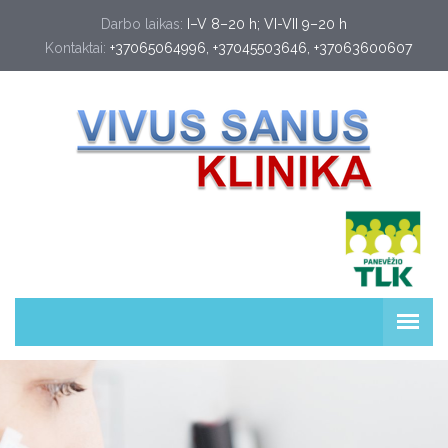
Darbo laikas:
I–V 8–20 h; VI-VII 9–20 h
Kontaktai:
+37065064996
, 
+37045503646
, 
+37063600607