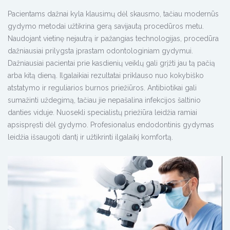
Pacientams dažnai kyla klausimų dėl skausmo, tačiau modernūs
gydymo metodai užtikrina gerą savijautą procedūros metu.
Naudojant vietinę nejautrą ir pažangias technologijas, procedūra
dažniausiai prilygsta įprastam odontologiniam gydymui.
Dažniausiai pacientai prie kasdienių veiklų gali grįžti jau tą pačią
arba kitą dieną. Ilgalaikiai rezultatai priklauso nuo kokybiško
atstatymo ir reguliarios burnos priežiūros. Antibiotikai gali
sumažinti uždegimą, tačiau jie nepašalina infekcijos šaltinio
danties viduje. Nuosekli specialistų priežiūra leidžia ramiai
apsispręsti dėl gydymo. Profesionalus endodontinis gydymas
leidžia išsaugoti dantį ir užtikrinti ilgalaikį komfortą.