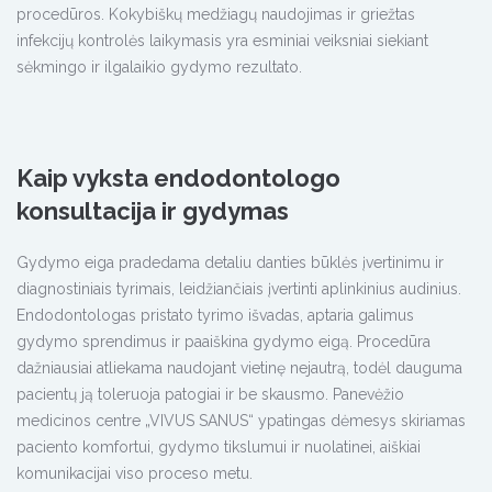
procedūros. Kokybiškų medžiagų naudojimas ir griežtas
infekcijų kontrolės laikymasis yra esminiai veiksniai siekiant
sėkmingo ir ilgalaikio gydymo rezultato.
Kaip vyksta endodontologo
konsultacija ir gydymas
Gydymo eiga pradedama detaliu danties būklės įvertinimu ir
diagnostiniais tyrimais, leidžiančiais įvertinti aplinkinius audinius.
Endodontologas pristato tyrimo išvadas, aptaria galimus
gydymo sprendimus ir paaiškina gydymo eigą. Procedūra
dažniausiai atliekama naudojant vietinę nejautrą, todėl dauguma
pacientų ją toleruoja patogiai ir be skausmo. Panevėžio
medicinos centre „VIVUS SANUS“ ypatingas dėmesys skiriamas
paciento komfortui, gydymo tikslumui ir nuolatinei, aiškiai
komunikacijai viso proceso metu.