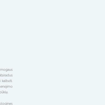
 žmogaus
atsiradus
 kalbėti.
senėjimo
būklę.
ologines