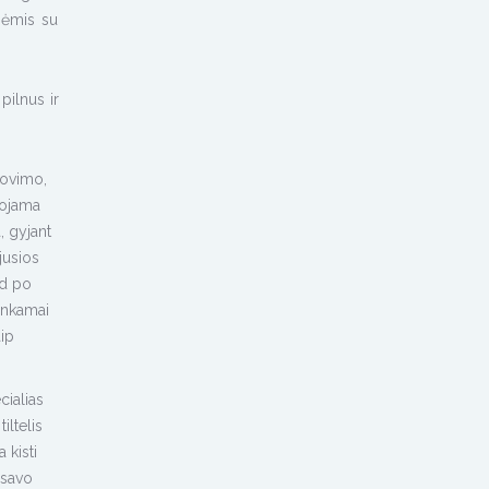
nėmis su
pilnus ir
rovimo,
uojama
, gyjant
jusios
ad po
tinkamai
aip
cialias
iltelis
 kisti
 savo