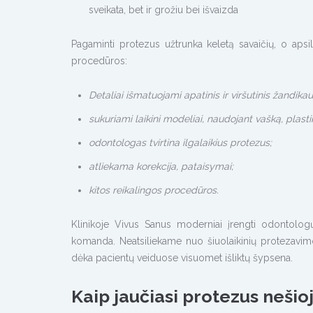
sveikata, bet ir grožiu bei išvaizda
Pagaminti protezus užtrunka keletą savaičių, o apsi
procedūros:
Detaliai išmatuojami apatinis ir viršutinis žandikaul
sukuriami laikini modeliai, naudojant vašką, plas
odontologas tvirtina ilgalaikius protezus;
atliekama korekcija, pataisymai;
kitos reikalingos procedūros.
Klinikoje Vivus Sanus moderniai įrengti odontologų
komanda. Neatsiliekame nuo šiuolaikinių protezavim
dėka pacientų veiduose visuomet išliktų šypsena.
Kaip jaučiasi protezus neši