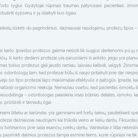
to lygiui. Gydytojai rūpinasi traumas patyrusiais pacientais, žmo
obulinti šypseną ir ją išlaikyti kuo ilgiau.
ikėtų išskirti du pagrindinius, dažniausiai naudojamų, protezų tipus – 
 iš karto. Įprastus protezus galima nešioti tik sugijus dantenoms po jų 
vaičių. Iš karto dedami protezai yra paruošiami iš anksto, jeigu yra plan
amas tokius protezus gali jaustis ramiau, laisviau kalbėti, valgyti. Žinoma
pas odontologą tam, kad protezai būtų iš naujo pritaikyti prie dar nespė
veju šio tipo protezai taps maksimaliai efektyvūs ir patogūs. Įprasta, k
i natūrali organizmo reakcija. Nemažiau svarbu, kad pacientas išmoktų 
visai nesudėtinga – odontologas paaiškina visas būtinas detales, išmoko, k
prižiūrėti ir tarnautų ilgai.
dinami tilteliu ar karūnėle, yra gaminami ant tvirtų šaknų, pasitelkiant spe
ezai dažniausiai naudojami kai trūksta vieno ar kelių dantų. Fiksuotas t
irtinamos prie šalia esančių sveikų dantų. Vainikėliai ir tiltai neleidžia
is pasirinkti dalinius protezus tampa esmine tiems, kurie rūpinasi ne tik