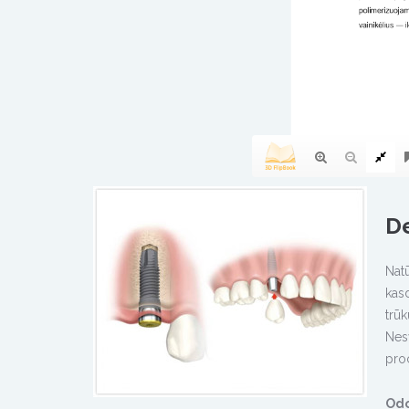
De
Nat
kas
trūk
Nes
proc
Odo