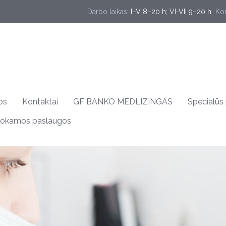
Darbo laikas:
I–V 8–20 h; VI-VII 9–20 h
Kon
os
Kontaktai
GF BANKO MEDLIZINGAS
Specialūs
okamos paslaugos