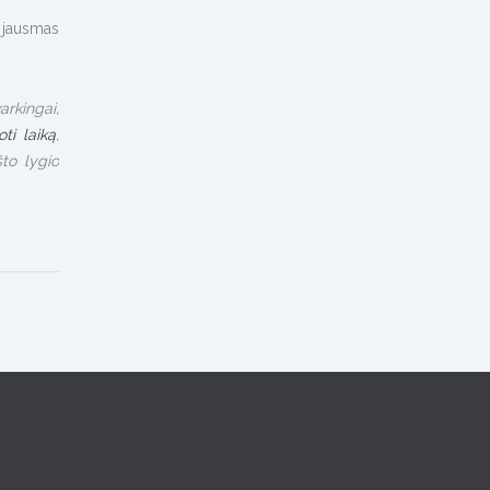
 jausmas
rkingai,
oti laiką
,
što lygio