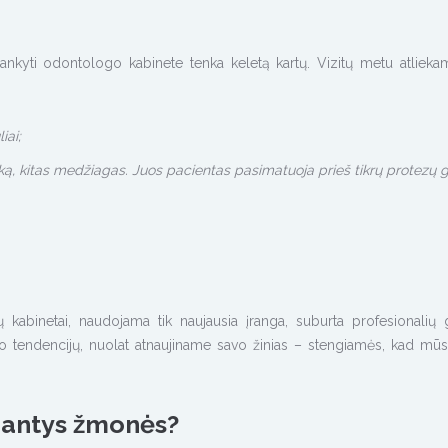
lankyti odontologo kabinete tenka keletą kartų. Vizitų metu atlieka
iai;
tiką, kitas medžiagas. Juos pacientas pasimatuoja prieš tikrų protezų
 kabinetai, naudojama tik naujausia įranga, suburta profesionalių 
o tendencijų, nuolat atnaujiname savo žinias – stengiamės, kad mū
ojantys žmonės?