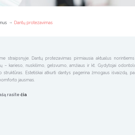
anus
Dantų protezavimas
me straipsnyje. Dantų protezavimas pirmiausia aktualus norintiems a
čių – karieso, nuskilimo, gelsvumo, amžiaus ir kt. Gydytojai odontol
o struktūras. Estetiškai atkurti dantys pagerina žmogaus išvaizdą, p
 komforto jausmas.
šą rasite
čia