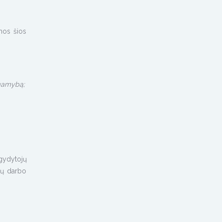
mos šios
 gamybą;
gydytojų
sų darbo