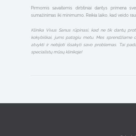
Pirmomis savaitėmis dirbtiniai dantys primena sv
sumažinimas iki minimumo. Reikia laiko, kad veido raum
Klinika Vivus Sanus rūpinasi, kad ne tik dantų pro
kokybiškai, jums patogiu metu. Mes sprendžiame o
atvykti ir nebijoti išsakyti savo problemas. Tai pad
specialistų mūsų klinikoje!