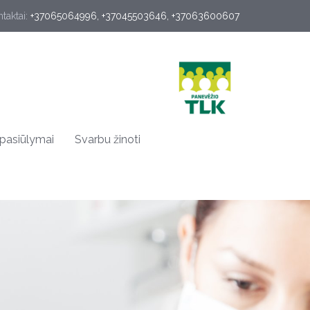
taktai:
+37065064996
, 
+37045503646
, 
+37063600607
 pasiūlymai
Svarbu žinoti