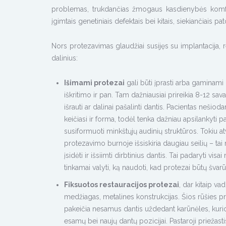
problemas, trukdančias žmogaus kasdienybės komfor
įgimtais genetiniais defektais bei kitais, siekiančiais pat
Nors protezavimas glaudžiai susijęs su implantacija, re
dalinius:
Išimami protezai
gali būti įprasti arba gaminami
iškritimo ir pan. Tam dažniausiai prireikia 8-12 sa
išrauti ar dalinai pašalinti dantis. Pacientas nešiod
keičiasi ir forma, todėl tenka dažniau apsilankyti 
susiformuoti minkštųjų audinių struktūros. Tokiu at
protezavimo burnoje išsiskiria daugiau seilių – ta
įsidėti ir išsiimti dirbtinius dantis. Tai padaryti 
tinkamai valyti, ką naudoti, kad protezai būtų švarūs, 
Fiksuotos restauracijos protezai
, dar kitaip va
medžiagas, metalines konstrukcijas. Šios rūšies prot
pakeičia nesamus dantis uždedant karūnėles, kurios tv
esamų bei naujų dantų pozicijai. Pastaroji priežast