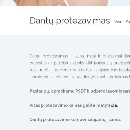
Dantų protezavimas
Vivus S
Dantų protezavimas – kaina, mitai ir privalumai šia
prarastus ar pažeistus dantis dėl įvairiausių priežas
restauruoti paciento dantis bei kietąsias žandikauli
kramtymą, kalbėjimą, t.y. kasdienybei vėl suteikiamas
Paslaugų, apmokamų PSDF biudžeto lėšomis sąra
Visas protezavimo kainas galite matyti
čia
.
Dantų protezavimo kompensuojamoji suma: