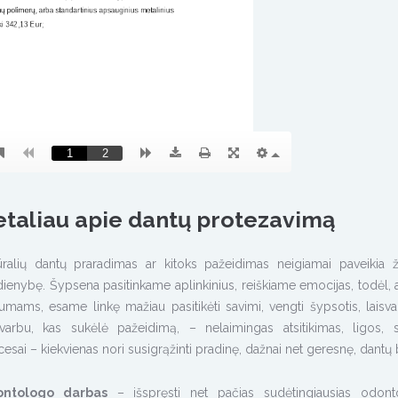
taliau apie dantų protezavimą
ūralių dantų praradimas ar kitoks pažeidimas neigiamai paveikia
dienybę. Šypsena pasitinkame aplinkinius, reiškiame emocijas, todėl, 
umams, esame linkę mažiau pasitikėti savimi, vengti šypsotis, laisvai
varbu, kas sukėlė pažeidimą, – nelaimingas atsitikimas, ligos, 
esai – kiekvienas nori susigrąžinti pradinę, dažnai net geresnę, dantų 
ntologo darbas
– išspręsti net pačias sudėtingiausias odont