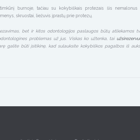
etimkūnį burnoje, tačiau su kokybiškais protezais šis nemalonus
enys, skruostai, liežuvis įprastų prie protezų.
tezavimas, bet ir kitos odontologijos paslaugos
būtų atliekamos tva
dontologines problemas už jus. Viskas ko užtenka, tai
užsirezervu
arę galite būti įsitikinę, kad sulauksite kokybiškos pagalbos iš auk